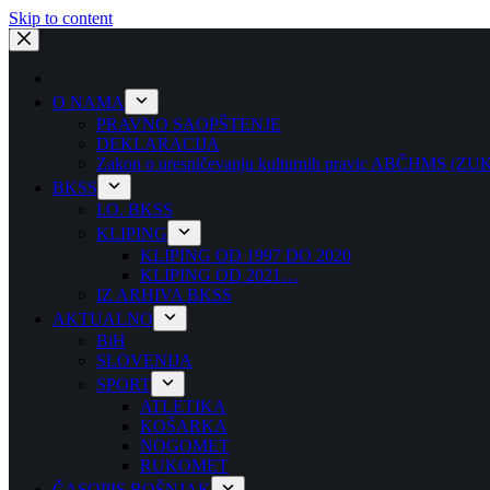
Skip to content
O NAMA
PRAVNO SAOPŠTENJE
DEKLARACIJA
Zakon o uresničevanju kulturnih pravic ABČHMS (Z
BKSS
I.O. BKSS
KLIPING
KLIPING OD 1997 DO 2020
KLIPING OD 2021…
IZ ARHIVA BKSS
AKTUALNO
BiH
SLOVENIJA
SPORT
ATLETIKA
KOŠARKA
NOGOMET
RUKOMET
ČASOPIS BOŠNJAK