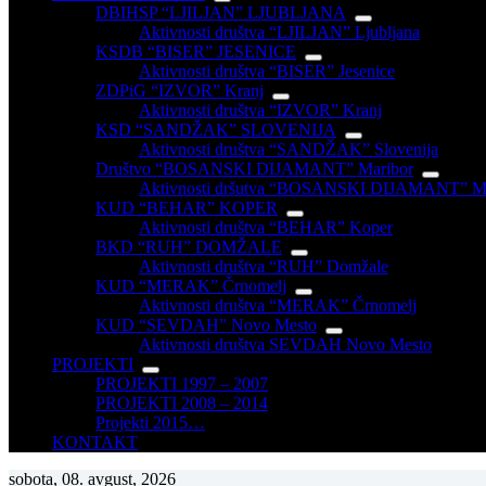
DBIHSP “LJILJAN” LJUBLJANA
Aktivnosti društva “LJILJAN” Ljubljana
KSDB “BISER” JESENICE
Aktivnosti društva “BISER” Jesenice
ZDPiG “IZVOR” Kranj
Aktivnosti društva “IZVOR” Kranj
KSD “SANDŽAK” SLOVENIJA
Aktivnosti društva “SANDŽAK” Slovenija
Društvo “BOSANSKI DIJAMANT” Maribor
Aktivnosti dršutva “BOSANSKI DIJAMANT” Ma
KUD “BEHAR” KOPER
Aktivnosti društva “BEHAR” Koper
BKD “RUH” DOMŽALE
Aktivnosti društva “RUH” Domžale
KUD “MERAK” Črnomelj
Aktivnosti društva “MERAK” Črnomelj
KUD “SEVDAH” Novo Mesto
Aktivnosti društva SEVDAH Novo Mesto
PROJEKTI
PROJEKTI 1997 – 2007
PROJEKTI 2008 – 2014
Projekti 2015…
KONTAKT
sobota, 08. avgust, 2026