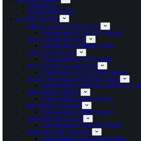
OD BROJA 1…
PUBLIKACIJE BKZS
ČLANOVI SAVEZA
DBIHSP “LJILJAN” LJUBLJANA
Aktivnosti društva “LJILJAN” Ljubljana
KSDB “BISER” JESENICE
Aktivnosti društva “BISER” Jesenice
ZDPiG “IZVOR” Kranj
Aktivnosti društva “IZVOR” Kranj
KSD “SANDŽAK” SLOVENIJA
Aktivnosti društva “SANDŽAK” Slovenija
Društvo “BOSANSKI DIJAMANT” Maribor
Aktivnosti dršutva “BOSANSKI DIJAMANT” Ma
KUD “BEHAR” KOPER
Aktivnosti društva “BEHAR” Koper
BKD “RUH” DOMŽALE
Aktivnosti društva “RUH” Domžale
KUD “MERAK” Črnomelj
Aktivnosti društva “MERAK” Črnomelj
KUD “SEVDAH” Novo Mesto
Aktivnosti društva SEVDAH Novo Mesto