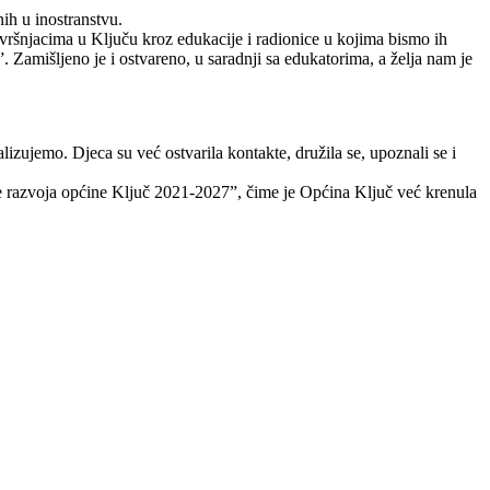
ih u inostranstvu.
vršnjacima u Ključu kroz edukacije i radionice u kojima bismo ih
 Zamišljeno je i ostvareno, u saradnji sa edukatorima, a želja nam je
izujemo. Djeca su već ostvarila kontakte, družila se, upoznali se i
je razvoja općine Ključ 2021-2027”, čime je Općina Ključ već krenula