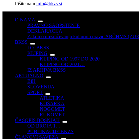
Pišite nam
info@bkzs.si
O NAMA
PRAVNO SAOPŠTENJE
DEKLARACIJA
Zakon o uresničevanju kulturnih pravic ABČHMS (Z
BKSS
I.O. BKSS
KLIPING
KLIPING OD 1997 DO 2020
KLIPING OD 2021…
IZ ARHIVA BKSS
AKTUALNO
BiH
SLOVENIJA
SPORT
ATLETIKA
KOŠARKA
NOGOMET
RUKOMET
ČASOPIS BOŠNJAK
OD BROJA 1…
PUBLIKACIJE BKZS
ČLANOVI SAVEZA