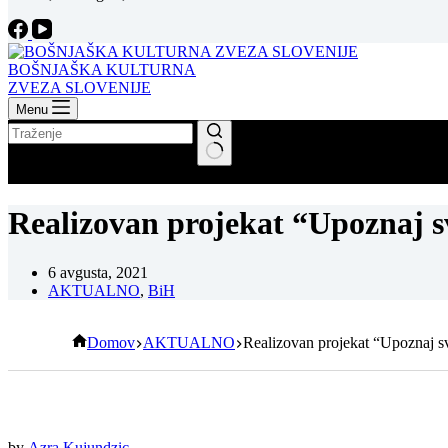
BOŠNJAŠKA KULTURNA
ZVEZA SLOVENIJE
Menu
No results
Realizovan projekat “Upoznaj s
6 avgusta, 2021
AKTUALNO
,
BiH
Domov
AKTUALNO
Realizovan projekat “Upoznaj sv
by
Azra Kujundzic