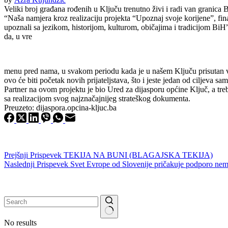
Veliki broj građana rođenih u Ključu trenutno živi i radi van granica
“Naša namjera kroz realizaciju projekta “Upoznaj svoje korijene”, fi
upoznali sa jezikom, historijom, kulturom, običajima i tradicijom BiH
da, u vre
menu pred nama, u svakom periodu kada je u našem Ključu prisutan velik
ovo će biti početak novih prijateljstava, što i jeste jedan od ciljeva sa
Partner na ovom projektu je bio Ured za dijasporu općine Ključ, a tr
sa realizacijom svog najznačajnijeg strateškog dokumenta.
Preuzeto: dijaspora.opcina-kljuc.ba
Prejšnji
Prispevek
TEKIJA NA BUNI (BLAGAJSKA TEKIJA)
Naslednji
Prispevek
Svet Evrope od Slovenije pričakuje podporo nem
No results