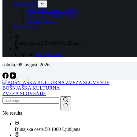
PROJEKTI
PROJEKTI 1997 – 2007
PROJEKTI 2008 – 2014
Projekti 2015…
KONTAKT
Dunajska cesta 50
1000 Ljubljana
Pišite nam
info@bkzs.si
sobota, 08. avgust, 2026
BOŠNJAŠKA KULTURNA
ZVEZA SLOVENIJE
No results
Dunajska cesta 50
1000 Ljubljana