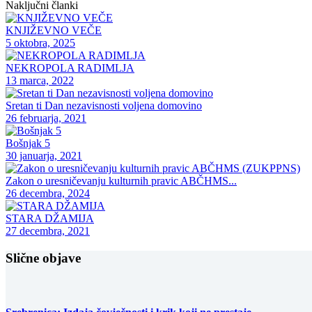
Naključni članki
KNJIŽEVNO VEČE
5 oktobra, 2025
NEKROPOLA RADIMLJA
13 marca, 2022
Sretan ti Dan nezavisnosti voljena domovino
26 februarja, 2021
Bošnjak 5
30 januarja, 2021
Zakon o uresničevanju kulturnih pravic ABČHMS...
26 decembra, 2024
STARA DŽAMIJA
27 decembra, 2021
Slične objave