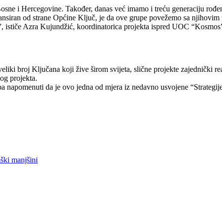
 Bosne i Hercegovine. Također, danas već imamo i treću generaciju rođen
nansiran od strane Općine Ključ, je da ove grupe povežemo sa njihovim 
”, ističe Azra Kujundžić, koordinatorica projekta ispred UOC “Kosmos”.
i broj Ključana koji žive širom svijeta, slične projekte zajednički real
mog projekta.
eba napomenuti da je ovo jedna od mjera iz nedavno usvojene “Strategi
ški manjšini