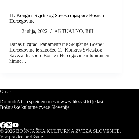
11. Kongres Svjetskog Saveza dijaspore Bosne i
Hercegovine
2 julija, 2022
AKTUALNO
,
BiH
Danas u zgradi Parlamentarne Skupštine Bosne i
Hercegovine je započeo 11. Kongres Svjetskog
Saveza dijaspore Bosne i Hercegovine intoniranjem
himne…
O nas
Dobrodošli na spletnem mestu www.bkzs.si ki je last
Bošnjaške kulturne zveze Slovenije.
© 2026
BOŠNJAŠKA KULTURNA ZVEZA SLOVENIJE
.
Vse pravice pridržane.