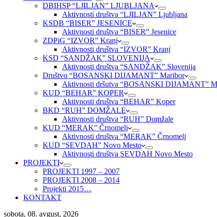
DBIHSP “LJILJAN” LJUBLJANA
Aktivnosti društva “LJILJAN” Ljubljana
KSDB “BISER” JESENICE
Aktivnosti društva “BISER” Jesenice
ZDPiG “IZVOR” Kranj
Aktivnosti društva “IZVOR” Kranj
KSD “SANDŽAK” SLOVENIJA
Aktivnosti društva “SANDŽAK” Slovenija
Društvo “BOSANSKI DIJAMANT” Maribor
Aktivnosti dršutva “BOSANSKI DIJAMANT” Ma
KUD “BEHAR” KOPER
Aktivnosti društva “BEHAR” Koper
BKD “RUH” DOMŽALE
Aktivnosti društva “RUH” Domžale
KUD “MERAK” Črnomelj
Aktivnosti društva “MERAK” Črnomelj
KUD “SEVDAH” Novo Mesto
Aktivnosti društva SEVDAH Novo Mesto
PROJEKTI
PROJEKTI 1997 – 2007
PROJEKTI 2008 – 2014
Projekti 2015…
KONTAKT
sobota, 08. avgust, 2026