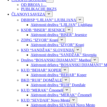
OD BROJA 1…
PUBLIKACIJE BKZS
ČLANOVI SAVEZA
DBIHSP “LJILJAN” LJUBLJANA
Aktivnosti društva “LJILJAN” Ljubljana
KSDB “BISER” JESENICE
Aktivnosti društva “BISER” Jesenice
ZDPiG “IZVOR” Kranj
Aktivnosti društva “IZVOR” Kranj
KSD “SANDŽAK” SLOVENIJA
Aktivnosti društva “SANDŽAK” Slovenija
Društvo “BOSANSKI DIJAMANT” Maribor
Aktivnosti dršutva “BOSANSKI DIJAMANT” Ma
KUD “BEHAR” KOPER
Aktivnosti društva “BEHAR” Koper
BKD “RUH” DOMŽALE
Aktivnosti društva “RUH” Domžale
KUD “MERAK” Črnomelj
Aktivnosti društva “MERAK” Črnomelj
KUD “SEVDAH” Novo Mesto
Aktivnosti društva SEVDAH Novo Mesto