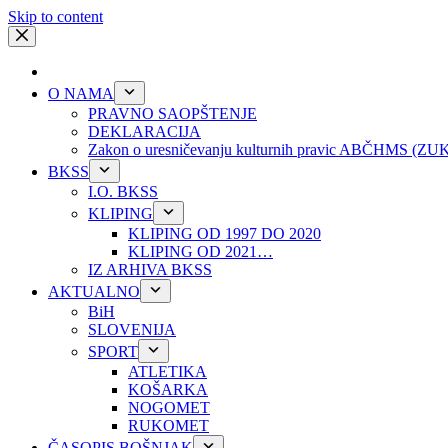
Skip to content
O NAMA
PRAVNO SAOPŠTENJE
DEKLARACIJA
Zakon o uresničevanju kulturnih pravic ABČHMS (Z
BKSS
I.O. BKSS
KLIPING
KLIPING OD 1997 DO 2020
KLIPING OD 2021…
IZ ARHIVA BKSS
AKTUALNO
BiH
SLOVENIJA
SPORT
ATLETIKA
KOŠARKA
NOGOMET
RUKOMET
ČASOPIS BOŠNJAK