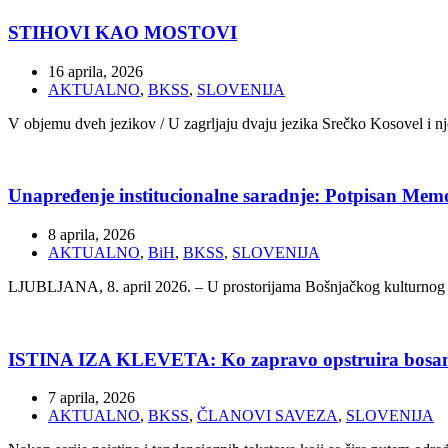
STIHOVI KAO MOSTOVI
16 aprila, 2026
AKTUALNO
,
BKSS
,
SLOVENIJA
V objemu dveh jezikov / U zagrljaju dvaju jezika Srečko Kosovel i nj
Unapređenje institucionalne saradnje: Potpisan Mem
8 aprila, 2026
AKTUALNO
,
BiH
,
BKSS
,
SLOVENIJA
LJUBLJANA, 8. april 2026. – U prostorijama Bošnjačkog kulturnog s
ISTINA IZA KLEVETA: Ko zapravo opstruira bosanski
7 aprila, 2026
AKTUALNO
,
BKSS
,
ČLANOVI SAVEZA
,
SLOVENIJA