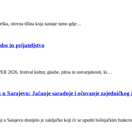
 teška, olovna tišina koja nastaje tamo gdje…
o in prijateljstvo
026, festival kultur, glasbe, plesa in ustvarjalnosti, ki…
u Sarajevu: Jačanje saradnje i očuvanje zajedničkog i
oj u Sarajevu donijelo je zaključke koji će se uputiti bošnjačkim funk