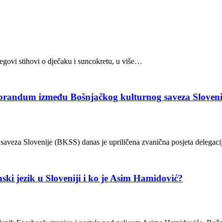
egovi stihovi o dječaku i suncokretu, u više…
orandum između Bošnjačkog kulturnog saveza Sloveni
aveza Slovenije (BKSS) danas je upriličena zvanična posjeta delega
 jezik u Sloveniji i ko je Asim Hamidović?