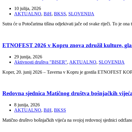
10 julija, 2026
AKTUALNO
,
BiH
,
BKSS
,
SLOVENIJA
Sutra će u Potočarima tišina odjekivati jače od svake riječi. To je ona
ETNOFEST 2026 v Kopru znova združil kulture, glasb
29 junija, 2026
Aktivnosti društva "BISER"
,
AKTUALNO
,
SLOVENIJA
Koper, 20. junij 2026 – Taverna v Kopru je gostila ETNOFEST KOPER 2
Redovna sjednica Matičnog društva bošnjačkih vijeća 
8 junija, 2026
AKTUALNO
,
BiH
,
BKSS
Matično društvo bošnjačkih vijeća na svojoj redovnoj sjednici održan