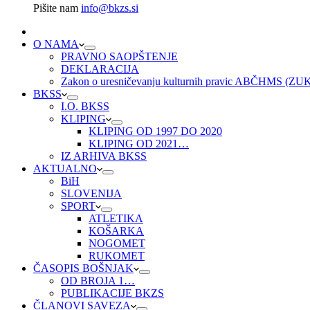
Pišite nam
info@bkzs.si
O NAMA
PRAVNO SAOPŠTENJE
DEKLARACIJA
Zakon o uresničevanju kulturnih pravic ABČHMS (Z
BKSS
I.O. BKSS
KLIPING
KLIPING OD 1997 DO 2020
KLIPING OD 2021…
IZ ARHIVA BKSS
AKTUALNO
BiH
SLOVENIJA
SPORT
ATLETIKA
KOŠARKA
NOGOMET
RUKOMET
ČASOPIS BOŠNJAK
OD BROJA 1…
PUBLIKACIJE BKZS
ČLANOVI SAVEZA