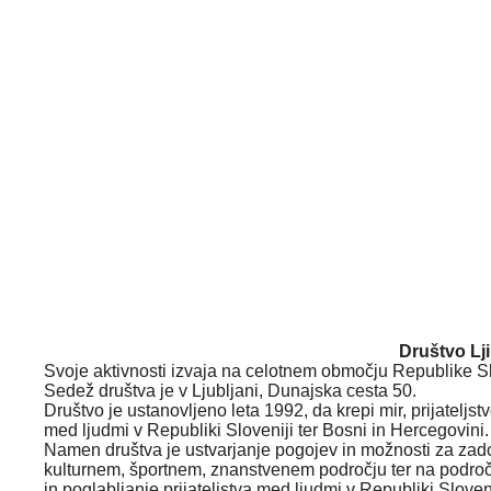
Društvo Lji
Svoje aktivnosti izvaja na celotnem območju Republike Sl
Sedež društva je v Ljubljani, Dunajska cesta 50.
Društvo je ustanovljeno leta 1992, da krepi mir, prijateljs
med ljudmi v Republiki Sloveniji ter Bosni in Hercegovini.
Namen društva je ustvarjanje pogojev in možnosti za zado
kulturnem, športnem, znanstvenem področju ter na področ
in poglabljanje prijateljstva med ljudmi v Republiki Sloven