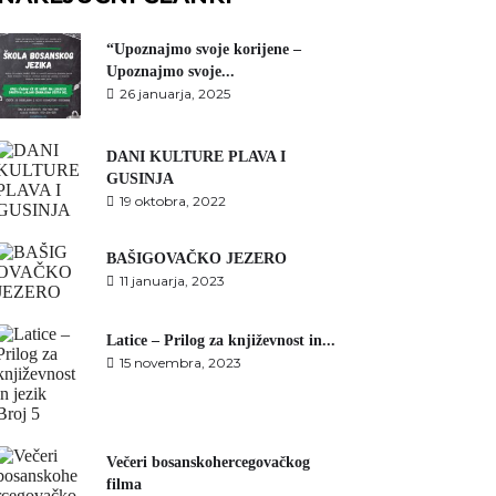
“Upoznajmo svoje korijene –
Upoznajmo svoje...
26 januarja, 2025
DANI KULTURE PLAVA I
GUSINJA
19 oktobra, 2022
BAŠIGOVAČKO JEZERO
11 januarja, 2023
Latice – Prilog za književnost in...
15 novembra, 2023
Večeri bosanskohercegovačkog
filma