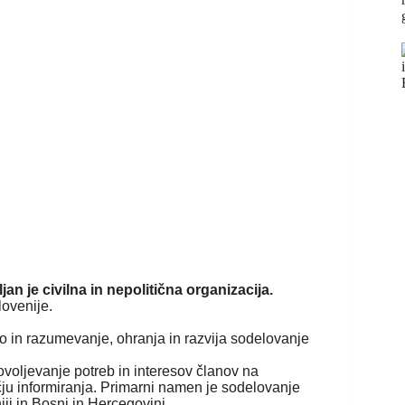
ljan je civilna in nepolitična organizacija.
ovenije.
tvo in razumevanje, ohranja in razvija sodelovanje
voljevanje potreb in interesov članov na
ju informiranja. Primarni namen je sodelovanje
iji in Bosni in Hercegovini.