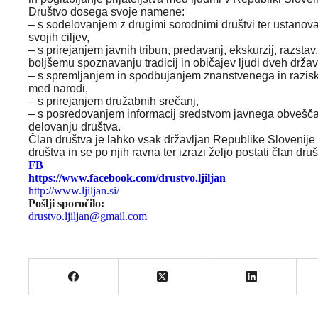
Društvo dosega svoje namene:
– s sodelovanjem z drugimi sorodnimi društvi ter ustano
svojih ciljev,
– s prirejanjem javnih tribun, predavanj, ekskurzij, razstav,
boljšemu spoznavanju tradicij in običajev ljudi dveh držav
– s spremljanjem in spodbujanjem znanstvenega in razis
med narodi,
– s prirejanjem družabnih srečanj,
– s posredovanjem informacij sredstvom javnega obvešča
delovanju društva.
Član društva je lahko vsak državljan Republike Slovenije ali
društva in se po njih ravna ter izrazi željo postati član dr
FB
https://www.facebook.com/drustvo.ljiljan
http://www.ljiljan.si/
Pošlji sporočilo:
drustvo.ljiljan@gmail.com