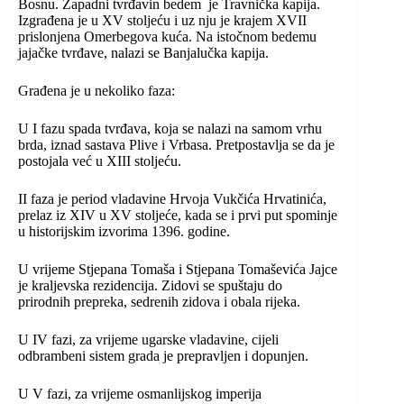
Bosnu. Zapadni tvrđavin bedem je Travnička kapija.
Izgrađena je u XV stoljeću i uz nju je krajem XVII
prislonjena Omerbegova kuća. Na istočnom bedemu
jajačke tvrđave, nalazi se Banjalučka kapija.
Građena je u nekoliko faza:
U I fazu spada tvrđava, koja se nalazi na samom vrhu
brda, iznad sastava Plive i Vrbasa. Pretpostavlja se da je
postojala već u XIII stoljeću.
II faza je period vladavine
Hrvoja Vukčića Hrvatinića
,
prelaz iz XIV u XV stoljeće, kada se i prvi put spominje
u historijskim izvorima 1396. godine.
U vrijeme
Stjepana Tomaša
i
Stjepana Tomaševića
Jajce
je kraljevska rezidencija. Zidovi se spuštaju do
prirodnih prepreka, sedrenih zidova i obala rijeka.
U IV fazi, za vrijeme
ugarske
vladavine, cijeli
odbrambeni sistem grada je prepravljen i dopunjen.
U V fazi, za vrijeme
osmanlijskog
imperija