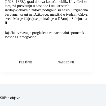
(1528.-1878.), grad dobiva konačan oblik. U tvrđavi se
tornjevi pretvaraju u bastione i unutar starih
srednjovjekovnih zidova podignuti su nasipi i izgrađena
barutana, toranj na Džikovcu, mesdžid u tvrđavi,
Crkva
svete Marije (Jajce)
se preinačuje u
Džamiju Sulejmana
II
.
Jajačka tvrđava je proglašena za
nacionalni spomenik
Bosne i Hercegovine
.
PREJŠNJI
NASLEDNJI
Slične objave