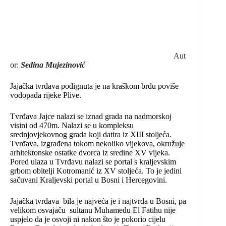
Aut
or:
Sedina Mujezinović
Jajačka tvrđava podignuta je na kraškom brdu poviše
vodopada rijeke
Plive
.
Tvrđava Jajce nalazi se iznad grada na nadmorskoj
visini od 470m. Nalazi se u kompleksu
srednjovjekovnog grada koji datira iz XIII stoljeća.
Tvrđava, izgrađena tokom nekoliko vijekova, okružuje
arhitektonske ostatke dvorca iz sredine XV vijeka.
Pored ulaza u Tvrđavu nalazi se portal s kraljevskim
grbom obitelji Kotromanić iz XV stoljeća. To je jedini
sačuvani Kraljevski portal u Bosni i Hercegovini.
Jajačka tvrđava bila je najveća je i najtvrđa u Bosni, pa
velikom osvajaču sultanu Muhamedu El Fatihu nije
uspjelo da je osvoji ni nakon što je pokorio cijelu