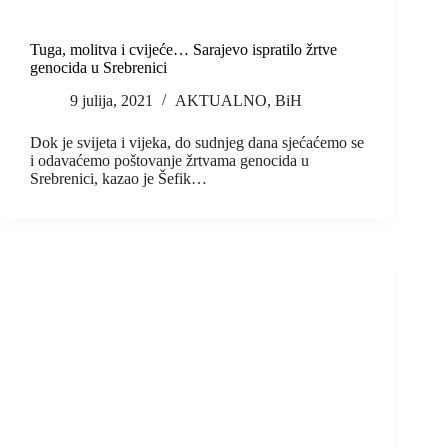
Tuga, molitva i cvijeće… Sarajevo ispratilo žrtve
genocida u Srebrenici
9 julija, 2021
AKTUALNO
,
BiH
Dok je svijeta i vijeka, do sudnjeg dana sjećaćemo se
i odavaćemo poštovanje žrtvama genocida u
Srebrenici, kazao je Šefik…