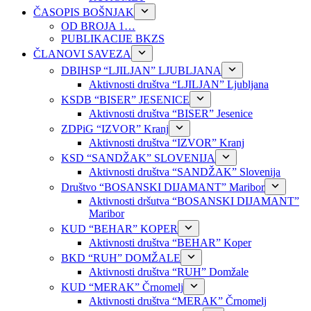
ČASOPIS BOŠNJAK
OD BROJA 1…
PUBLIKACIJE BKZS
ČLANOVI SAVEZA
DBIHSP “LJILJAN” LJUBLJANA
Aktivnosti društva “LJILJAN” Ljubljana
KSDB “BISER” JESENICE
Aktivnosti društva “BISER” Jesenice
ZDPiG “IZVOR” Kranj
Aktivnosti društva “IZVOR” Kranj
KSD “SANDŽAK” SLOVENIJA
Aktivnosti društva “SANDŽAK” Slovenija
Društvo “BOSANSKI DIJAMANT” Maribor
Aktivnosti dršutva “BOSANSKI DIJAMANT”
Maribor
KUD “BEHAR” KOPER
Aktivnosti društva “BEHAR” Koper
BKD “RUH” DOMŽALE
Aktivnosti društva “RUH” Domžale
KUD “MERAK” Črnomelj
Aktivnosti društva “MERAK” Črnomelj