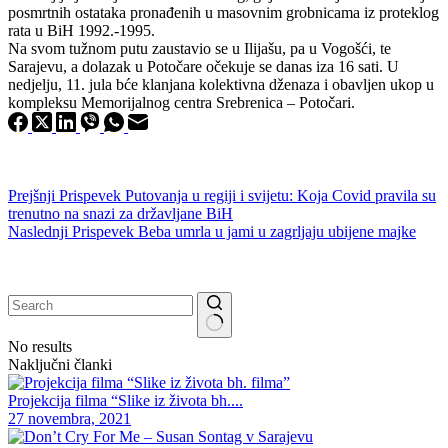
posmrtnih ostataka pronađenih u masovnim grobnicama iz proteklog
rata u BiH 1992.-1995.
Na svom tužnom putu zaustavio se u Ilijašu, pa u Vogošći, te
Sarajevu, a dolazak u Potočare očekuje se danas iza 16 sati. U
nedjelju, 11. jula bće klanjana kolektivna dženaza i obavljen ukop u
kompleksu Memorijalnog centra Srebrenica – Potočari.
Prejšnji
Prispevek
Putovanja u regiji i svijetu: Koja Covid pravila su
trenutno na snazi za državljane BiH
Naslednji
Prispevek
Beba umrla u jami u zagrljaju ubijene majke
No results
Naključni članki
Projekcija filma “Slike iz života bh....
27 novembra, 2021