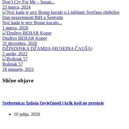
Don’t Cry For Me – Susan...
23 marca, 2024
Noć kada je srce Bosne kucalo...
1 marca, 2026
Društvo BEHAR Koper
31 decembra, 2020
DŽINDIJSKA DŽAMIJA (HUSEINA ČAUŠA)
2 aprila, 2022
Bošnjak 57
18 januarja, 2021
Slične objave
Srebrenica: Izdaja čovječnosti i krik koji ne prestaje
10 julija, 2026