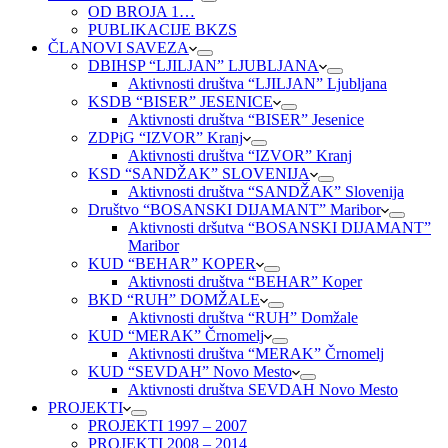
OD BROJA 1…
PUBLIKACIJE BKZS
ČLANOVI SAVEZA
DBIHSP “LJILJAN” LJUBLJANA
Aktivnosti društva “LJILJAN” Ljubljana
KSDB “BISER” JESENICE
Aktivnosti društva “BISER” Jesenice
ZDPiG “IZVOR” Kranj
Aktivnosti društva “IZVOR” Kranj
KSD “SANDŽAK” SLOVENIJA
Aktivnosti društva “SANDŽAK” Slovenija
Društvo “BOSANSKI DIJAMANT” Maribor
Aktivnosti dršutva “BOSANSKI DIJAMANT”
Maribor
KUD “BEHAR” KOPER
Aktivnosti društva “BEHAR” Koper
BKD “RUH” DOMŽALE
Aktivnosti društva “RUH” Domžale
KUD “MERAK” Črnomelj
Aktivnosti društva “MERAK” Črnomelj
KUD “SEVDAH” Novo Mesto
Aktivnosti društva SEVDAH Novo Mesto
PROJEKTI
PROJEKTI 1997 – 2007
PROJEKTI 2008 – 2014