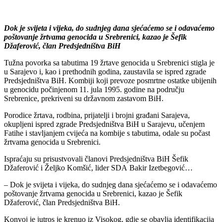
Dok je svijeta i vijeka, do sudnjeg dana sjećaćemo se i odavaćemo
poštovanje žrtvama genocida u Srebrenici, kazao je Šefik
Džaferović, član Predsjedništva BiH
Tužna povorka sa tabutima 19 žrtave genocida u Srebrenici stigla je
u Sarajevo i, kao i prethodnih godina, zaustavila se ispred zgrade
Predsjedništva BiH. Kombiji koji prevoze posmrtne ostatke ubijenih
u genocidu počinjenom 11. jula 1995. godine na području
Srebrenice, prekriveni su državnom zastavom BiH.
Porodice žrtava, rodbina, prijatelji i brojni građani Sarajeva,
okupljeni ispred zgrade Predsjedništva BiH u Sarajevu, učenjem
Fatihe i stavljanjem cvijeća na kombije s tabutima, odale su počast
žrtvama genocida u Srebrenici.
Ispraćaju su prisustvovali članovi Predsjedništva BiH Šefik
Džaferović i Željko Komšić, lider SDA Bakir Izetbegović…
– Dok je svijeta i vijeka, do sudnjeg dana sjećaćemo se i odavaćemo
poštovanje žrtvama genocida u Srebrenici, kazao je Šefik
Džaferović, član Predsjedništva BiH.
Konvoj je jutros je krenuo iz Visokog, gdje se obavlja identifikacija