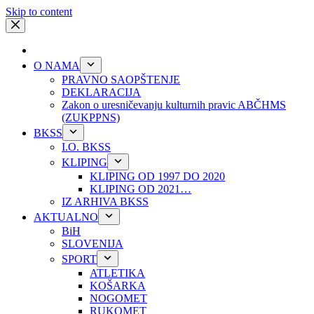
Skip to content
O NAMA
PRAVNO SAOPŠTENJE
DEKLARACIJA
Zakon o uresničevanju kulturnih pravic ABČHMS
(ZUKPPNS)
BKSS
I.O. BKSS
KLIPING
KLIPING OD 1997 DO 2020
KLIPING OD 2021…
IZ ARHIVA BKSS
AKTUALNO
BiH
SLOVENIJA
SPORT
ATLETIKA
KOŠARKA
NOGOMET
RUKOMET