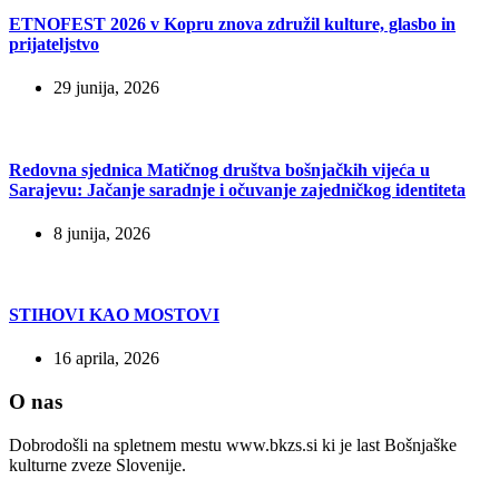
ETNOFEST 2026 v Kopru znova združil kulture, glasbo in
prijateljstvo
29 junija, 2026
Redovna sjednica Matičnog društva bošnjačkih vijeća u
Sarajevu: Jačanje saradnje i očuvanje zajedničkog identiteta
8 junija, 2026
STIHOVI KAO MOSTOVI
16 aprila, 2026
O nas
Dobrodošli na spletnem mestu www.bkzs.si ki je last Bošnjaške
kulturne zveze Slovenije.