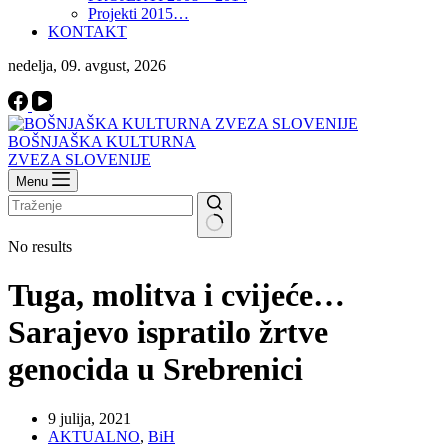
Projekti 2015…
KONTAKT
nedelja, 09. avgust, 2026
BOŠNJAŠKA KULTURNA
ZVEZA SLOVENIJE
Menu
No results
Tuga, molitva i cvijeće…
Sarajevo ispratilo žrtve
genocida u Srebrenici
9 julija, 2021
AKTUALNO
,
BiH