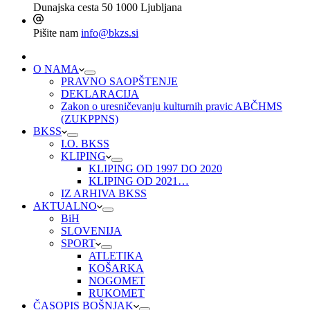
Dunajska cesta 50
1000 Ljubljana
Pišite nam
info@bkzs.si
O NAMA
PRAVNO SAOPŠTENJE
DEKLARACIJA
Zakon o uresničevanju kulturnih pravic ABČHMS
(ZUKPPNS)
BKSS
I.O. BKSS
KLIPING
KLIPING OD 1997 DO 2020
KLIPING OD 2021…
IZ ARHIVA BKSS
AKTUALNO
BiH
SLOVENIJA
SPORT
ATLETIKA
KOŠARKA
NOGOMET
RUKOMET
ČASOPIS BOŠNJAK