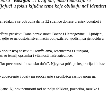
sopisa
“Bošnjak”.
I ovaj put, naša redakcija se
jajući u fokus ključne teme koje oblikuju naš identitet
a redakcija se potrudila da na 32 stranice donese presjek bogatog i
večanu proslavu Dana nezavisnosti Bosne i Hercegovine u Ljubljani,
 gdje se na dostojanstven način obilježila 30. godišnjica genocida u
o dopunskoj nastavi u Domžalama, Jesenicama i Ljubljani,
su temelj opstanka i vitalnosti naše zajednice.
u preciznost i bosansku dušu”. Njegova priča je inspiracija i dokaz
no upozorenje i poziv na suočavanje s prošlošću zasnovanom na
jane. Njihov neumorni rad na polju folklora, pozorišta, muzike i