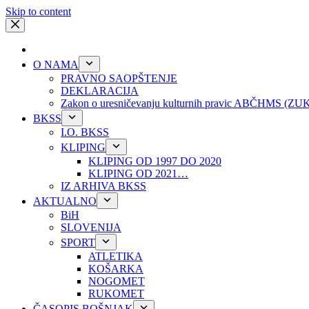
Skip to content
O NAMA
PRAVNO SAOPŠTENJE
DEKLARACIJA
Zakon o uresničevanju kulturnih pravic ABČHMS (Z
BKSS
I.O. BKSS
KLIPING
KLIPING OD 1997 DO 2020
KLIPING OD 2021…
IZ ARHIVA BKSS
AKTUALNO
BiH
SLOVENIJA
SPORT
ATLETIKA
KOŠARKA
NOGOMET
RUKOMET
ČASOPIS BOŠNJAK