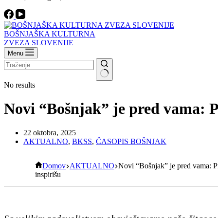
BOŠNJAŠKA KULTURNA
ZVEZA SLOVENIJE
Menu
No results
Novi “Bošnjak” je pred vama: Pr
22 oktobra, 2025
AKTUALNO
,
BKSS
,
ČASOPIS BOŠNJAK
Domov
AKTUALNO
Novi “Bošnjak” je pred vama: Pr
inspirišu