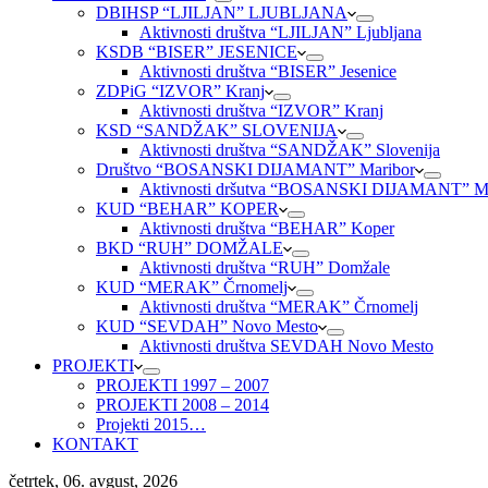
DBIHSP “LJILJAN” LJUBLJANA
Aktivnosti društva “LJILJAN” Ljubljana
KSDB “BISER” JESENICE
Aktivnosti društva “BISER” Jesenice
ZDPiG “IZVOR” Kranj
Aktivnosti društva “IZVOR” Kranj
KSD “SANDŽAK” SLOVENIJA
Aktivnosti društva “SANDŽAK” Slovenija
Društvo “BOSANSKI DIJAMANT” Maribor
Aktivnosti dršutva “BOSANSKI DIJAMANT” Ma
KUD “BEHAR” KOPER
Aktivnosti društva “BEHAR” Koper
BKD “RUH” DOMŽALE
Aktivnosti društva “RUH” Domžale
KUD “MERAK” Črnomelj
Aktivnosti društva “MERAK” Črnomelj
KUD “SEVDAH” Novo Mesto
Aktivnosti društva SEVDAH Novo Mesto
PROJEKTI
PROJEKTI 1997 – 2007
PROJEKTI 2008 – 2014
Projekti 2015…
KONTAKT
četrtek, 06. avgust, 2026