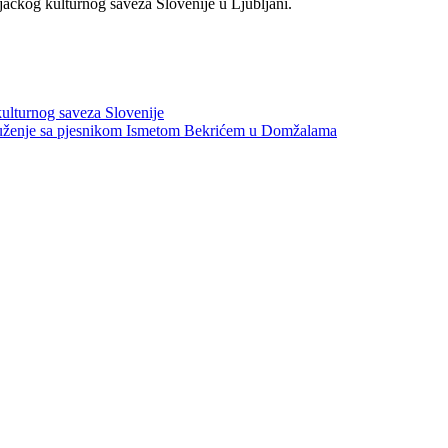
ačkog kulturnog saveza Slovenije u Ljubljani.
ulturnog saveza Slovenije
 druženje sa pjesnikom Ismetom Bekrićem u Domžalama