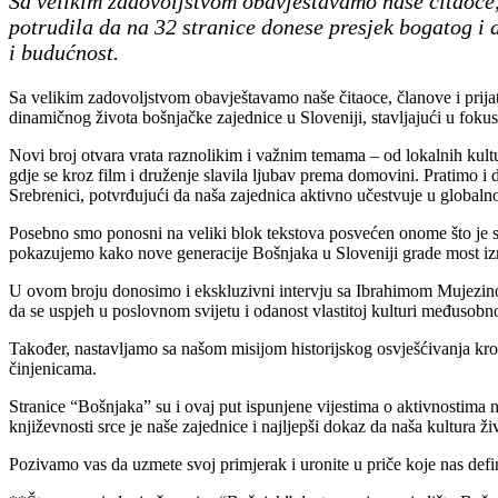
Sa velikim zadovoljstvom obavještavamo naše čitaoce, 
potrudila da na 32 stranice donese presjek bogatog i d
i budućnost.
Sa velikim zadovoljstvom obavještavamo naše čitaoce, članove i prijat
dinamičnog života bošnjačke zajednice u Sloveniji, stavljajući u fokus
Novi broj otvara vrata raznolikim i važnim temama – od lokalnih kul
gdje se kroz film i druženje slavila ljubav prema domovini. Pratimo i
Srebrenici, potvrđujući da naša zajednica aktivno učestvuje u globalnoj
Posebno smo ponosni na veliki blok tekstova posvećen onome što je s
pokazujemo kako nove generacije Bošnjaka u Sloveniji grade most izme
U ovom broju donosimo i ekskluzivni intervju sa Ibrahimom Mujezinov
da se uspjeh u poslovnom svijetu i odanost vlastitoj kulturi međusobn
Također, nastavljamo sa našom misijom historijskog osvješćivanja kr
činjenicama.
Stranice “Bošnjaka” su i ovaj put ispunjene vijestima o aktivnostima
književnosti srce je naše zajednice i najljepši dokaz da naša kultura živ
Pozivamo vas da uzmete svoj primjerak i uronite u priče koje nas defi