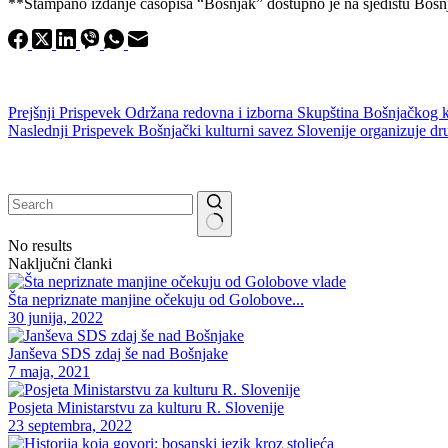
**Štampano izdanje časopisa “Bošnjak” dostupno je na sjedištu Bošnj
Prejšnji
Prispevek
Održana redovna i izborna Skupština Bošnjačkog k
Naslednji
Prispevek
Bošnjački kulturni savez Slovenije organizuje
No results
Naključni članki
Šta nepriznate manjine očekuju od Golobove...
30 junija, 2022
Janševa SDS zdaj še nad Bošnjake
7 maja, 2021
Posjeta Ministarstvu za kulturu R. Slovenije
23 septembra, 2022