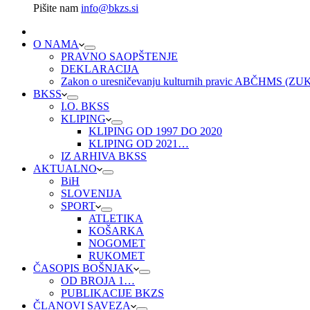
Pišite nam
info@bkzs.si
O NAMA
PRAVNO SAOPŠTENJE
DEKLARACIJA
Zakon o uresničevanju kulturnih pravic ABČHMS (Z
BKSS
I.O. BKSS
KLIPING
KLIPING OD 1997 DO 2020
KLIPING OD 2021…
IZ ARHIVA BKSS
AKTUALNO
BiH
SLOVENIJA
SPORT
ATLETIKA
KOŠARKA
NOGOMET
RUKOMET
ČASOPIS BOŠNJAK
OD BROJA 1…
PUBLIKACIJE BKZS
ČLANOVI SAVEZA