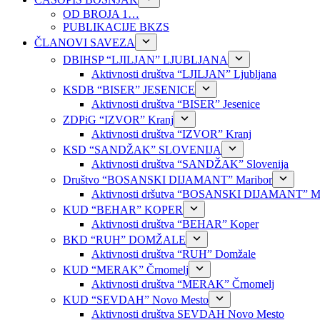
OD BROJA 1…
PUBLIKACIJE BKZS
ČLANOVI SAVEZA
DBIHSP “LJILJAN” LJUBLJANA
Aktivnosti društva “LJILJAN” Ljubljana
KSDB “BISER” JESENICE
Aktivnosti društva “BISER” Jesenice
ZDPiG “IZVOR” Kranj
Aktivnosti društva “IZVOR” Kranj
KSD “SANDŽAK” SLOVENIJA
Aktivnosti društva “SANDŽAK” Slovenija
Društvo “BOSANSKI DIJAMANT” Maribor
Aktivnosti dršutva “BOSANSKI DIJAMANT” Ma
KUD “BEHAR” KOPER
Aktivnosti društva “BEHAR” Koper
BKD “RUH” DOMŽALE
Aktivnosti društva “RUH” Domžale
KUD “MERAK” Črnomelj
Aktivnosti društva “MERAK” Črnomelj
KUD “SEVDAH” Novo Mesto
Aktivnosti društva SEVDAH Novo Mesto