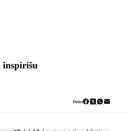
 inspirišu
Delite