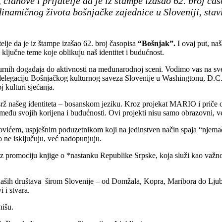
članove i prijatelje da je iz štampe izašao 62. broj ča
inamičnog života bošnjačke zajednice u Sloveniji, stavl
elje da je iz štampe izašao 62. broj časopisa
“Bošnjak”.
I ovaj put, naš
 ključne teme koje oblikuju naš identitet i budućnost.
turnih događaja do aktivnosti na međunarodnoj sceni. Vodimo vas na s
 delegaciju Bošnjačkog kulturnog saveza Slovenije u Washingtonu, D.C.,
 kulturi sjećanja.
rž našeg identiteta – bosanskom jeziku. Kroz projekat MARIO i priče 
đu svojih korijena i budućnosti. Ovi projekti nisu samo obrazovni, već 
ićem, uspješnim poduzetnikom koji na jedinstven način spaja “njemačk
o ne isključuju, već nadopunjuju.
oz promociju knjige o *nastanku Republike Srpske, koja služi kao važ
 naših društava širom Slovenije – od Domžala, Kopra, Maribora do Ljubl
i i stvara.
nišu.