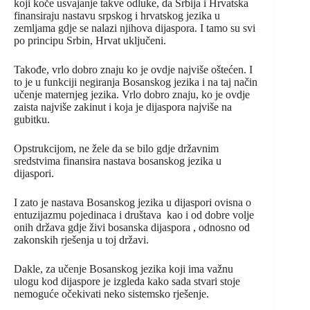
koji koče usvajanje takve odluke, da Srbija i Hrvatska
finansiraju nastavu srpskog i hrvatskog jezika u
zemljama gdje se nalazi njihova dijaspora. I tamo su svi
po principu Srbin, Hrvat uključeni.
Takođe, vrlo dobro znaju ko je ovdje najviše oštećen. I
to je u funkciji negiranja Bosanskog jezika i na taj način
učenje maternjeg jezika. Vrlo dobro znaju, ko je ovdje
zaista najviše zakinut i koja je dijaspora najviše na
gubitku.
Opstrukcijom, ne žele da se bilo gdje državnim
sredstvima finansira nastava bosanskog jezika u
dijaspori.
I zato je nastava Bosanskog jezika u dijaspori ovisna o
entuzijazmu pojedinaca i društava kao i od dobre volje
onih država gdje živi bosanska dijaspora , odnosno od
zakonskih rješenja u toj državi.
Dakle, za učenje Bosanskog jezika koji ima važnu
ulogu kod dijaspore je izgleda kako sada stvari stoje
nemoguće očekivati neko sistemsko rješenje.