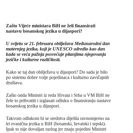
Zašto Vijeće ministara BiH ne želi finansirati
nastavu bosanskog jezika u dijaspori?
U svijetu se 21. februara obilježava Međunarodni dan
maternjeg jezika, koji je UNESCO odredio kao dan
kada se veća pažnja posvećuje pitanjima njegovanja
jezičke i kulturne različitosti.
Kako se taj dan obilježava u dijaspori? Do sada je bilo
po sistemu dobre volje pojedinaca i kulturno zavičajnih
društava.
Zašto onda Ministri iz reda Hrvata i Srba u VM BiH ne
žele to prihvatiti i izglasati odluku o finansiranju nastave
bosanskog jezika u dijaspori.
Takvom odlukom bi se sredstva dijelila ravnomjerno na
tri zvanična jezika u BiH (bosanski, hrvatski i srpski).
Ipak to nije dovaljan razlog jer znaju pojedini Ministri