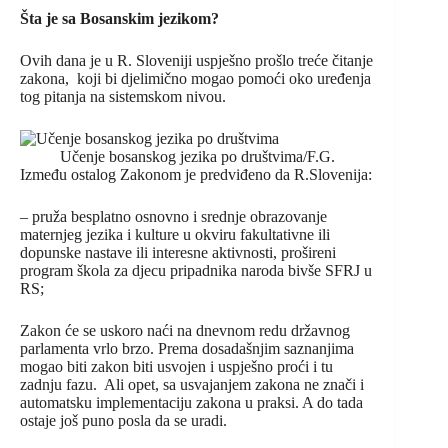
Šta je sa Bosanskim jezikom?
Ovih dana je u R. Sloveniji uspješno prošlo treće čitanje
zakona, koji bi djelimično mogao pomoći oko uređenja
tog pitanja na sistemskom nivou.
Učenje bosanskog jezika po društvima/F.G.
Između ostalog Zakonom je predviđeno da R.Slovenija:
– pruža besplatno osnovno i srednje obrazovanje
maternjeg jezika i kulture u okviru fakultativne ili
dopunske nastave ili interesne aktivnosti, prošireni
program škola za djecu pripadnika naroda bivše SFRJ u
RS;
Zakon će se uskoro naći na dnevnom redu državnog
parlamenta vrlo brzo. Prema dosadašnjim saznanjima
mogao biti zakon biti usvojen i uspješno proći i tu
zadnju fazu. Ali opet, sa usvajanjem zakona ne znači i
automatsku implementaciju zakona u praksi. A do tada
ostaje još puno posla da se uradi.