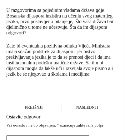
U razgovorima sa pojedinim vladama država gdje
Bosanska dijaspora inzistira na učenju svog maternjeg
jezika, prvo postavljeno pitanje je, što vaša država bar
djelimično u tome ne učestvuje. Šta da im dijaspora
odgovori?
Zato bi eventualna pozitivna odluka Vijeća Ministara
imala snažan podstrek za dijasporu jer bistvo
preživljavanja jezika je to da se prenosi djeci i da ima
institucionalnu podršku matične države. Sa tim bi
dijaspora mogla da lakše uči i razvijala svoje pismo a i
jezik be se njegovao u školama i medijima.
PREJŠNJI
NASLEDNJI
Ostavite odgovor
Vaš e-naslov ne bo objavljen.
*
označuje zahtevana polja