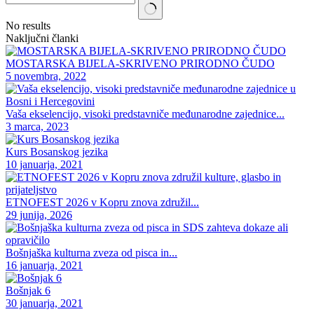
No results
Naključni članki
MOSTARSKA BIJELA-SKRIVENO PRIRODNO ČUDO
5 novembra, 2022
Vaša ekselencijo, visoki predstavniče međunarodne zajednice...
3 marca, 2023
Kurs Bosanskog jezika
10 januarja, 2021
ETNOFEST 2026 v Kopru znova združil...
29 junija, 2026
Bošnjaška kulturna zveza od pisca in...
16 januarja, 2021
Bošnjak 6
30 januarja, 2021