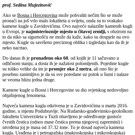
prof. Sedina Mujezinović
Ako se
Bosna i Hercegovina
može pohvaliti nečim što se može
pronaći na još vrlo malo lokaliteta u svijetu, onda su to svakako
kamene kugle u Zavidovićima. Ovo najveće nalazište kamenih kugli
u Evropi, je
najmisterioznije mjesto u čitavoj zemlji
,
s obzirom na
to da niko sa sigurnošću ne može da kaže, kako su dospjele na ovo
mjesto. Kugle su savršeno preciznog oblika i izgledaju kao da ih je
neko nacrtao.
Do danas ih je
pronađeno oko 60
, od kojih je 11 sačuvano u
odličnom stanju, a dosta ih je nažalost polomljenih. Pojedine kugle
su toliko velike da im je
promjer oko 2 metra
, ali ono što je
posebno zanimljivo je da su sve poredane uz potok u šumi i nalaze
se veoma blizu jedna druge.
Kamene kugle u Bosni i Hercegovine su dio svjetskog nedovoljno
objašnjenog fenomena.
Najveća kamena kugla otkrivena je u Zavidovićima u martu 2016.
godine, u mjestu Podubravlje. Na Rudarsko-građevinsko-geološkom
fakultetu Univerziteta u Tuzli obavljeno je određivanje gustoće
čvrstih čestica (odnos mase čestica prema njegovoj zapremini) i
utvrđena joj je masa od 37.32 tone. To je dosad najveća kamena
kugla. Urađena je i petrografska (makroskopska i mikroskopska)