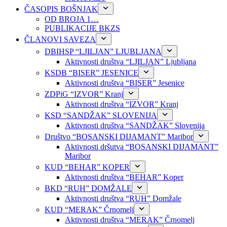
ČASOPIS BOŠNJAK
OD BROJA 1…
PUBLIKACIJE BKZS
ČLANOVI SAVEZA
DBIHSP “LJILJAN” LJUBLJANA
Aktivnosti društva “LJILJAN” Ljubljana
KSDB “BISER” JESENICE
Aktivnosti društva “BISER” Jesenice
ZDPiG “IZVOR” Kranj
Aktivnosti društva “IZVOR” Kranj
KSD “SANDŽAK” SLOVENIJA
Aktivnosti društva “SANDŽAK” Slovenija
Društvo “BOSANSKI DIJAMANT” Maribor
Aktivnosti dršutva “BOSANSKI DIJAMANT”
Maribor
KUD “BEHAR” KOPER
Aktivnosti društva “BEHAR” Koper
BKD “RUH” DOMŽALE
Aktivnosti društva “RUH” Domžale
KUD “MERAK” Črnomelj
Aktivnosti društva “MERAK” Črnomelj