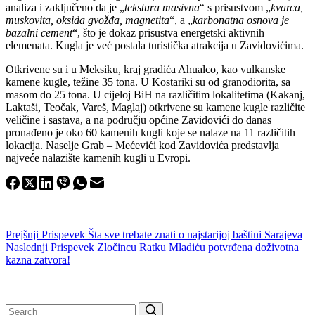
analiza i zaključeno da je „
tekstura masivna
“ s prisustvom „
kvarca,
muskovita, oksida gvožđa, magnetita
“, a „
karbonatna osnova je
bazalni cement
“, što je dokaz prisustva energetski aktivnih
elemenata. Kugla je već postala turistička atrakcija u Zavidovićima.
Otkrivene su i u Meksiku, kraj gradića Ahualco, kao vulkanske
kamene kugle, težine 35 tona. U Kostariki su od granodiorita, sa
masom do 25 tona. U cijeloj BiH na različitim lokalitetima (Kakanj,
Laktaši, Teočak, Vareš, Maglaj) otkrivene su kamene kugle različite
veličine i sastava, a na području općine Zavidovići do danas
pronađeno je oko 60 kamenih kugli koje se nalaze na 11 različitih
lokacija. Naselje Grab – Mećevići kod Zavidovića predstavlja
najveće nalazište kamenih kugli u Evropi.
Prejšnji
Prispevek
Šta sve trebate znati o najstarijoj baštini Sarajeva
Naslednji
Prispevek
Zločincu Ratku Mladiću potvrđena doživotna
kazna zatvora!