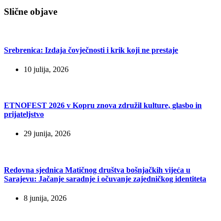
Slične objave
Srebrenica: Izdaja čovječnosti i krik koji ne prestaje
10 julija, 2026
ETNOFEST 2026 v Kopru znova združil kulture, glasbo in
prijateljstvo
29 junija, 2026
Redovna sjednica Matičnog društva bošnjačkih vijeća u
Sarajevu: Jačanje saradnje i očuvanje zajedničkog identiteta
8 junija, 2026