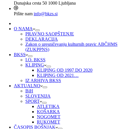
Dunajska cesta 50
1000 Ljubljana
Pišite nam
info@bkzs.si
O NAMA
PRAVNO SAOPŠTENJE
DEKLARACIJA
Zakon o uresničevanju kulturnih pravic ABČHMS
(ZUKPPNS)
BKSS
I.O. BKSS
KLIPING
KLIPING OD 1997 DO 2020
KLIPING OD 2021…
IZ ARHIVA BKSS
AKTUALNO
BiH
SLOVENIJA
SPORT
ATLETIKA
KOŠARKA
NOGOMET
RUKOMET
ČASOPIS BOŠNJAK