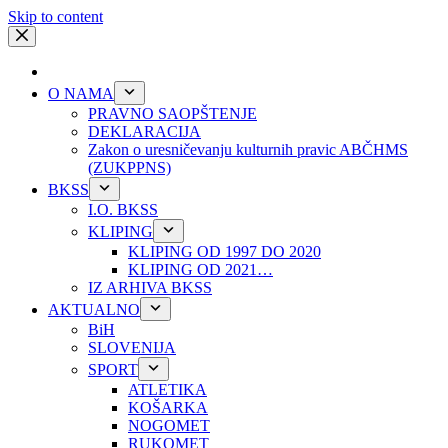
Skip to content
O NAMA
PRAVNO SAOPŠTENJE
DEKLARACIJA
Zakon o uresničevanju kulturnih pravic ABČHMS
(ZUKPPNS)
BKSS
I.O. BKSS
KLIPING
KLIPING OD 1997 DO 2020
KLIPING OD 2021…
IZ ARHIVA BKSS
AKTUALNO
BiH
SLOVENIJA
SPORT
ATLETIKA
KOŠARKA
NOGOMET
RUKOMET