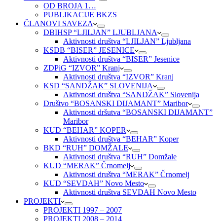
OD BROJA 1…
PUBLIKACIJE BKZS
ČLANOVI SAVEZA
DBIHSP “LJILJAN” LJUBLJANA
Aktivnosti društva “LJILJAN” Ljubljana
KSDB “BISER” JESENICE
Aktivnosti društva “BISER” Jesenice
ZDPiG “IZVOR” Kranj
Aktivnosti društva “IZVOR” Kranj
KSD “SANDŽAK” SLOVENIJA
Aktivnosti društva “SANDŽAK” Slovenija
Društvo “BOSANSKI DIJAMANT” Maribor
Aktivnosti dršutva “BOSANSKI DIJAMANT”
Maribor
KUD “BEHAR” KOPER
Aktivnosti društva “BEHAR” Koper
BKD “RUH” DOMŽALE
Aktivnosti društva “RUH” Domžale
KUD “MERAK” Črnomelj
Aktivnosti društva “MERAK” Črnomelj
KUD “SEVDAH” Novo Mesto
Aktivnosti društva SEVDAH Novo Mesto
PROJEKTI
PROJEKTI 1997 – 2007
PROJEKTI 2008 – 2014