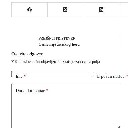
PREJŠNJI
PRISPEVEK
Osnivanje ženskog hora
Ostavite odgovor
Vaš e-naslov ne bo objavljen.
*
označuje zahtevana polja
Ime
*
E-poštni naslov
Dodaj komentar
*