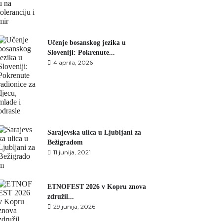
Učenje bosanskog jezika u
Sloveniji: Pokrenute...
4 aprila, 2026
Sarajevska ulica u Ljubljani za
Bežigradom
11 junija, 2021
ETNOFEST 2026 v Kopru znova
združil...
29 junija, 2026