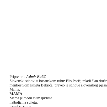
Pripremio:
Admir Baltić
Slovenski stihovi u bosanskom ruhu: Elis Porić, mladi član društ
mentorstvom Ismeta Bekrića, preveo je stihove slovenskog pjesn
Mama.
MAMA
Mama je među svim ljudima
najbolja na svijetu,
jer mi se smije