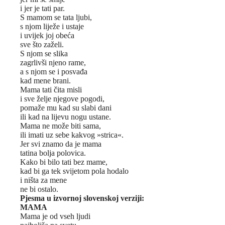
i jer je tati par.
S mamom se tata ljubi,
s njom liježe i ustaje
i uvijek joj obeća
sve što zaželi.
S njom se slika
zagrlivši njeno rame,
a s njom se i posvađa
kad mene brani.
Mama tati čita misli
i sve želje njegove pogodi,
pomaže mu kad su slabi dani
ili kad na lijevu nogu ustane.
Mama ne može biti sama,
ili imati uz sebe kakvog »strica«.
Jer svi znamo da je mama
tatina bolja polovica.
Kako bi bilo tati bez mame,
kad bi ga tek svijetom pola hodalo
i ništa za mene
ne bi ostalo.
Pjesma u izvornoj slovenskoj verziji:
MAMA
Mama je od vseh ljudi