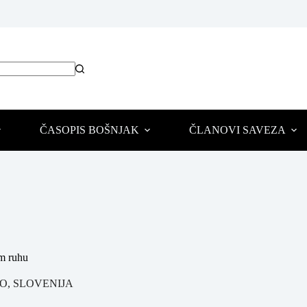
ČASOPIS BOŠNJAK
ČLANOVI SAVEZA
om ruhu
O
,
SLOVENIJA