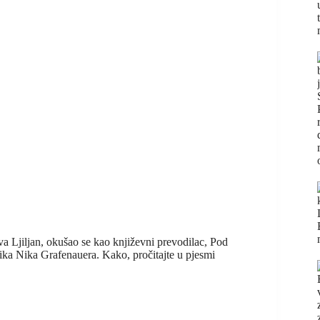
va Ljiljan, okušao se kao književni prevodilac, Pod
ika Nika Grafenauera. Kako, pročitajte u pjesmi