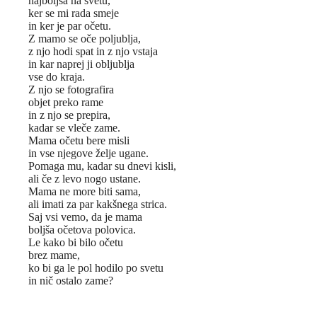
najboljša na svetu,
ker se mi rada smeje
in ker je par očetu.
Z mamo se oče poljublja,
z njo hodi spat in z njo vstaja
in kar naprej ji obljublja
vse do kraja.
Z njo se fotografira
objet preko rame
in z njo se prepira,
kadar se vleče zame.
Mama očetu bere misli
in vse njegove želje ugane.
Pomaga mu, kadar su dnevi kisli,
ali če z levo nogo ustane.
Mama ne more biti sama,
ali imati za par kakšnega strica.
Saj vsi vemo, da je mama
boljša očetova polovica.
Le kako bi bilo očetu
brez mame,
ko bi ga le pol hodilo po svetu
in nič ostalo zame?