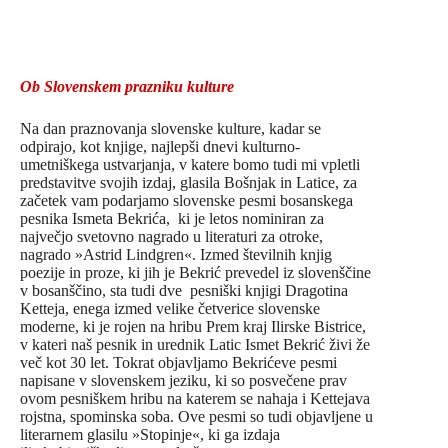
Ob Slovenskem prazniku kulture
Na dan praznovanja slovenske kulture, kadar se
odpirajo, kot knjige, najlepši dnevi kulturno-
umetniškega ustvarjanja, v katere bomo tudi mi vpletli
predstavitve svojih izdaj, glasila Bošnjak in Latice, za
začetek vam podarjamo slovenske pesmi bosanskega
pesnika Ismeta Bekrića, ki je letos nominiran za
največjo svetovno nagrado u literaturi za otroke,
nagrado »Astrid Lindgren«. Izmed številnih knjig
poezije in proze, ki jih je Bekrić prevedel iz slovenščine
v bosanščino, sta tudi dve pesniški knjigi Dragotina
Ketteja, enega izmed velike četverice slovenske
moderne, ki je rojen na hribu Prem kraj Ilirske Bistrice,
v kateri naš pesnik in urednik Latic Ismet Bekrić živi že
več kot 30 let. Tokrat objavljamo Bekrićeve pesmi
napisane v slovenskem jeziku, ki so posvečene prav
ovom pesniškem hribu na katerem se nahaja i Kettejava
rojstna, spominska soba. Ove pesmi so tudi objavljene u
literarnem glasilu »Stopinje«, ki ga izdaja