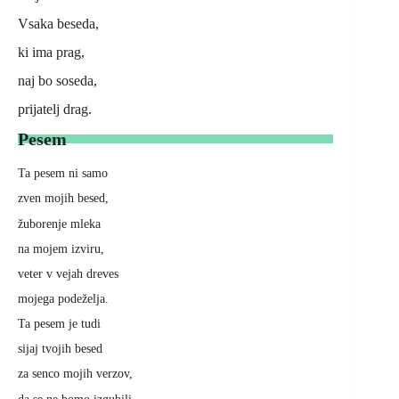
Vsaka beseda,
ki ima prag,
naj bo soseda,
prijatelj drag.
Pesem
Ta pesem ni samo
zven mojih besed,
žuborenje mleka
na mojem izviru,
veter v vejah dreves
mojega podeželja.
Ta pesem je tudi
sijaj tvojih besed
za senco mojih verzov,
da se ne bomo izgubili