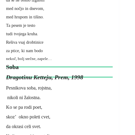
med nočjo in dnevom,
med hrupom in tišino.
Ta pesem je testo
tudi tvojega kruha.
Rešiva vsaj drobtinice
za ptice, ki nam bodo
nekoč, bolj srečne, zapele…
Soba
Dragotinu Ketteju, Prem, 1998
Pesnikova soba, rojstna,
nikoli ni žalostna.
Ko se pa rodi poet,
skoz’ okno poleti cvet,
da okrasi celi svet.