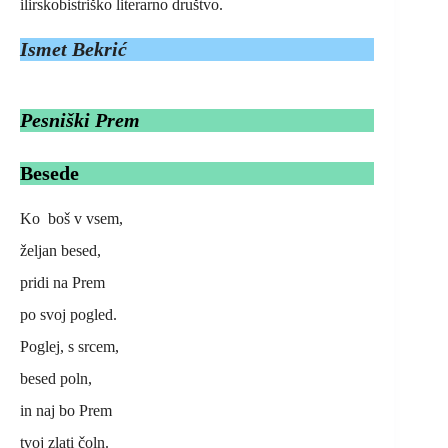
ilirskobistriško literarno društvo.
Ismet Bekrić
Pesniški Prem
Besede
Ko boš v vsem,
željan besed,
pridi na Prem
po svoj pogled.
Poglej, s srcem,
besed poln,
in naj bo Prem
tvoj zlati čoln.