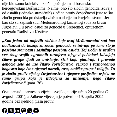
nije bio samo kolektivni zločin počinjen nad bosansko-
hercegovskim Bošnjacima. Naime, ono što zločin genocida izdvaja
od ostalih (jednako stravičnih) zločina protiv čovječnosti jeste to što
zločin genocida predstavlja zločin nad cijelim čovječanstvom. Jer
kao što su zapisali suci Međunarodnog kaznenog suda za bivšu
Jugoslaviju u prvoj osudi za genocid u Srebrenici, optuženom
generalu Radislavu Krstiću:
„Kao jedan od najtežih zločina koje ovaj Međunarodni sud ima
nadležnost da kažnjava, zločin genocida se izdvaja po tome što je
posebno sramotan i zaslužuje posebnu osudu. Taj zločin je strašan
već zbog svojih ogromnih razmjera; njegovi počinioci izdvajaju
čitave grupe ljudi za uništenje. Oni koju planiraju i provode
genocid žele da liše čitavo čovječanstvo velikog i raznorodnog
bogastva koje čine njegovi narodi, rase, etničke grupe i religije. To
je zločin protiv cijelog čovječanstva i njegove posljedice osjeća ne
samo grupa koja je izdvojena za uništenje, nego čitavo
čovječanstvo“
(para. 36).
Ovu presudu pretresno vijeće usvojilo je prije tačno 20 godina (2.
avgusta 2001), a žalbene vijeće ju je potvrdilo 19. aprila 2004.
godine bez ijednog glasa protiv.