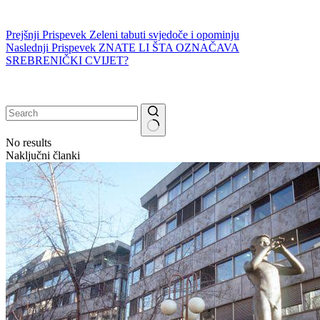
Prejšnji
Prispevek
Zeleni tabuti svjedoče i opominju
Naslednji
Prispevek
ZNATE LI ŠTA OZNAČAVA
SREBRENIČKI CVIJET?
No results
Naključni članki