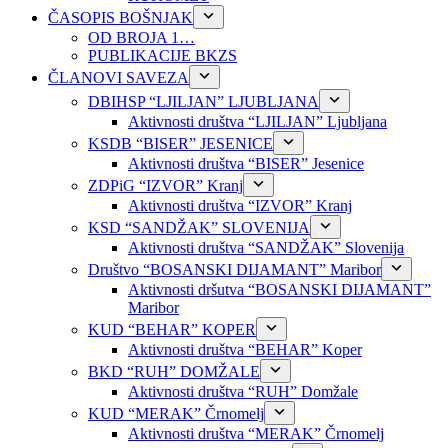
ČASOPIS BOŠNJAK
OD BROJA 1…
PUBLIKACIJE BKZS
ČLANOVI SAVEZA
DBIHSP “LJILJAN” LJUBLJANA
Aktivnosti društva “LJILJAN” Ljubljana
KSDB “BISER” JESENICE
Aktivnosti društva “BISER” Jesenice
ZDPiG “IZVOR” Kranj
Aktivnosti društva “IZVOR” Kranj
KSD “SANDŽAK” SLOVENIJA
Aktivnosti društva “SANDŽAK” Slovenija
Društvo “BOSANSKI DIJAMANT” Maribor
Aktivnosti dršutva “BOSANSKI DIJAMANT”
Maribor
KUD “BEHAR” KOPER
Aktivnosti društva “BEHAR” Koper
BKD “RUH” DOMŽALE
Aktivnosti društva “RUH” Domžale
KUD “MERAK” Črnomelj
Aktivnosti društva “MERAK” Črnomelj