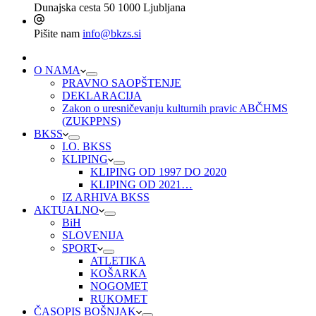
Dunajska cesta 50
1000 Ljubljana
Pišite nam
info@bkzs.si
O NAMA
PRAVNO SAOPŠTENJE
DEKLARACIJA
Zakon o uresničevanju kulturnih pravic ABČHMS
(ZUKPPNS)
BKSS
I.O. BKSS
KLIPING
KLIPING OD 1997 DO 2020
KLIPING OD 2021…
IZ ARHIVA BKSS
AKTUALNO
BiH
SLOVENIJA
SPORT
ATLETIKA
KOŠARKA
NOGOMET
RUKOMET
ČASOPIS BOŠNJAK