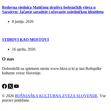
Redovna sjednica Matičnog društva bošnjačkih vijeća u
Sarajevu: Jačanje saradnje i očuvanje zajedničkog identiteta
8 junija, 2026
STIHOVI KAO MOSTOVI
16 aprila, 2026
O nas
Dobrodošli na spletnem mestu www.bkzs.si ki je last Bošnjaške
kulturne zveze Slovenije.
© 2026
BOŠNJAŠKA KULTURNA ZVEZA SLOVENIJE
. Vse
pravice pridržane.