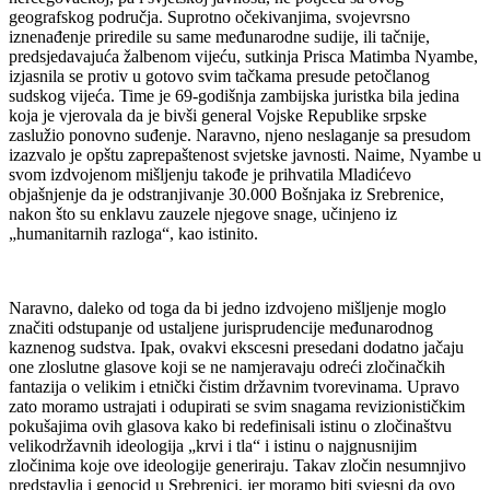
geografskog područja. Suprotno očekivanjima, svojevrsno
iznenađenje priredile su same međunarodne sudije, ili tačnije,
predsjedavajuća žalbenom vijeću, sutkinja Prisca Matimba Nyambe,
izjasnila se protiv u gotovo svim tačkama presude petočlanog
sudskog vijeća. Time je 69-godišnja zambijska juristka bila jedina
koja je vjerovala da je bivši general Vojske Republike srpske
zaslužio ponovno suđenje. Naravno, njeno neslaganje sa presudom
izazvalo je opštu zaprepaštenost svjetske javnosti. Naime, Nyambe u
svom izdvojenom mišljenju takođe je prihvatila Mladićevo
objašnjenje da je odstranjivanje 30.000 Bošnjaka iz Srebrenice,
nakon što su enklavu zauzele njegove snage, učinjeno iz
„humanitarnih razloga“, kao istinito.
Naravno, daleko od toga da bi jedno izdvojeno mišljenje moglo
značiti odstupanje od ustaljene jurisprudencije međunarodnog
kaznenog sudstva. Ipak, ovakvi ekscesni presedani dodatno jačaju
one zloslutne glasove koji se ne namjeravaju odreći zločinačkih
fantazija o velikim i etnički čistim državnim tvorevinama. Upravo
zato moramo ustrajati i odupirati se svim snagama revizionističkim
pokušajima ovih glasova kako bi redefinisali istinu o zločinaštvu
velikodržavnih ideologija „krvi i tla“ i istinu o najgnusnijim
zločinima koje ove ideologije generiraju. Takav zločin nesumnjivo
predstavlja i genocid u Srebrenici, jer moramo biti svjesni da ovo