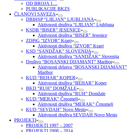
OD BROJA 1…
PUBLIKACIJE BKZS
ČLANOVI SAVEZA
DBIHSP “LJILJAN” LJUBLJANA
Aktivnosti društva “LJILJAN” Ljubljana
KSDB “BISER” JESENICE
Aktivnosti društva “BISER” Jesenice
ZDPiG “IZVOR” Kranj
Aktivnosti društva “IZVOR” Kranj
KSD “SANDŽAK” SLOVENIJA
Aktivnosti društva “SANDŽAK” Slovenija
Društvo “BOSANSKI DIJAMANT” Maribor
Aktivnosti dršutva “BOSANSKI DIJAMANT”
Maribor
KUD “BEHAR” KOPER
Aktivnosti društva “BEHAR” Koper
BKD “RUH” DOMŽALE
Aktivnosti društva “RUH” Domžale
KUD “MERAK” Črnomelj
Aktivnosti društva “MERAK” Črnomelj
KUD “SEVDAH” Novo Mesto
Aktivnosti društva SEVDAH Novo Mesto
PROJEKTI
PROJEKTI 1997 – 2007
PROJEKTI 2008 – 2014