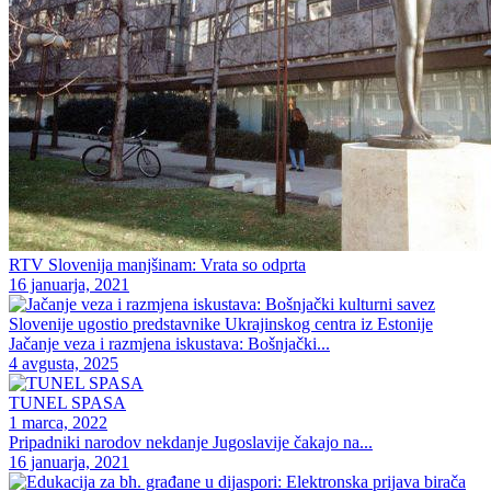
RTV Slovenija manjšinam: Vrata so odprta
16 januarja, 2021
Jačanje veza i razmjena iskustava: Bošnjački...
4 avgusta, 2025
TUNEL SPASA
1 marca, 2022
Pripadniki narodov nekdanje Jugoslavije čakajo na...
16 januarja, 2021