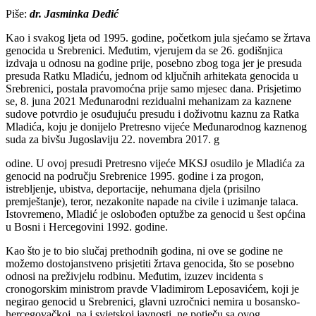
Piše:
dr. Jasminka Dedić
Kao i svakog ljeta od 1995. godine, početkom jula sjećamo se žrtava
genocida u Srebrenici. Međutim, vjerujem da se 26. godišnjica
izdvaja u odnosu na godine prije, posebno zbog toga jer je presuda
presuda Ratku Mladiću, jednom od ključnih arhitekata genocida u
Srebrenici, postala pravomoćna prije samo mjesec dana. Prisjetimo
se, 8. juna 2021 Međunarodni rezidualni mehanizam za kaznene
sudove potvrdio je osuđujuću presudu i doživotnu kaznu za Ratka
Mladića, koju je donijelo Pretresno vijeće Međunarodnog kaznenog
suda za bivšu Jugoslaviju 22. novembra 2017. g
odine. U ovoj presudi Pretresno vijeće MKSJ osudilo je Mladića za
genocid na području Srebrenice 1995. godine i za progon,
istrebljenje, ubistva, deportacije, nehumana djela (prisilno
premještanje), teror, nezakonite napade na civile i uzimanje talaca.
Istovremeno, Mladić je oslobođen optužbe za genocid u šest općina
u Bosni i Hercegovini 1992. godine.
Kao što je to bio slučaj prethodnih godina, ni ove se godine ne
možemo dostojanstveno prisjetiti žrtava genocida, što se posebno
odnosi na preživjelu rodbinu. Međutim, izuzev incidenta s
cronogorskim ministrom pravde Vladimirom Leposavićem, koji je
negirao genocid u Srebrenici, glavni uzročnici nemira u bosansko-
hercegovačkoj, pa i svjetskoj javnosti, ne potječu sa ovog