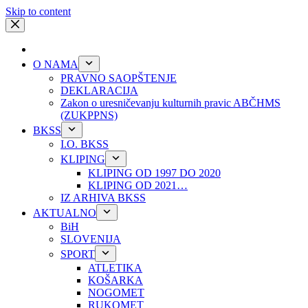
Skip to content
O NAMA
PRAVNO SAOPŠTENJE
DEKLARACIJA
Zakon o uresničevanju kulturnih pravic ABČHMS
(ZUKPPNS)
BKSS
I.O. BKSS
KLIPING
KLIPING OD 1997 DO 2020
KLIPING OD 2021…
IZ ARHIVA BKSS
AKTUALNO
BiH
SLOVENIJA
SPORT
ATLETIKA
KOŠARKA
NOGOMET
RUKOMET