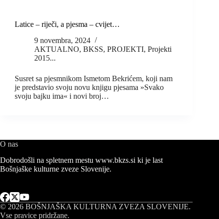
Latice – riječi, a pjesma – cvijet…
9 novembra, 2024
AKTUALNO
,
BKSS
,
PROJEKTI
,
Projekti
2015...
Susret sa pjesmnikom Ismetom Bekrićem, koji nam
je predstavio svoju novu knjigu pjesama »Svako
svoju bajku ima« i novi broj…
O nas
Dobrodošli na spletnem mestu www.bkzs.si ki je last
Bošnjaške kulturne zveze Slovenije.
© 2026
BOŠNJAŠKA KULTURNA ZVEZA SLOVENIJE
.
Vse pravice pridržane.