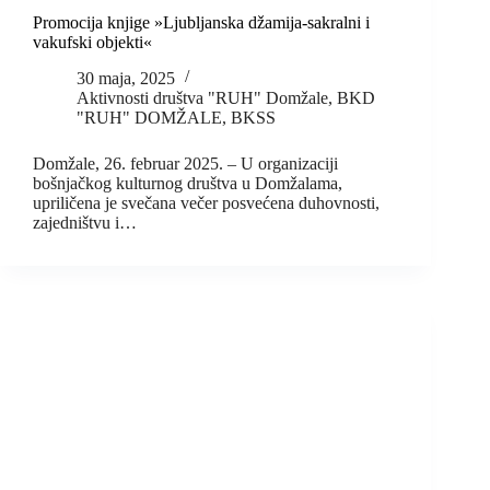
Promocija knjige »Ljubljanska džamija-sakralni i
vakufski objekti«
30 maja, 2025
Aktivnosti društva "RUH" Domžale
,
BKD
"RUH" DOMŽALE
,
BKSS
Domžale, 26. februar 2025. – U organizaciji
bošnjačkog kulturnog društva u Domžalama,
upriličena je svečana večer posvećena duhovnosti,
zajedništvu i…