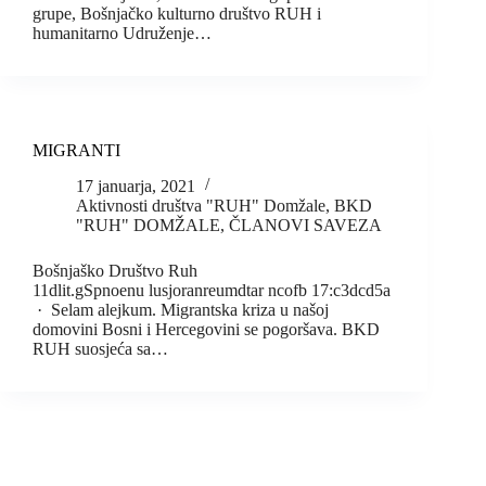
grupe, Bošnjačko kulturno društvo RUH i
humanitarno Udruženje…
MIGRANTI
17 januarja, 2021
Aktivnosti društva "RUH" Domžale
,
BKD
"RUH" DOMŽALE
,
ČLANOVI SAVEZA
Bošnjaško Društvo Ruh
11dlit.gSpnoenu lusjoranreumdtar ncofb 17:c3dcd5a
· Selam alejkum. Migrantska kriza u našoj
domovini Bosni i Hercegovini se pogoršava. BKD
RUH suosjeća sa…