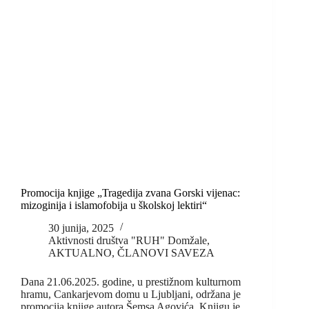
Promocija knjige „Tragedija zvana Gorski vijenac:
mizoginija i islamofobija u školskoj lektiri“
30 junija, 2025
Aktivnosti društva "RUH" Domžale
,
AKTUALNO
,
ČLANOVI SAVEZA
Dana 21.06.2025. godine, u prestižnom kulturnom
hramu, Cankarjevom domu u Ljubljani, održana je
promocija knjige autora Šemsa Agovića. Knjigu je…