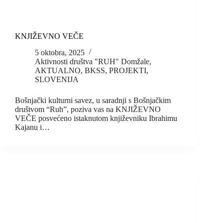
KNJIŽEVNO VEČE
5 oktobra, 2025
Aktivnosti društva "RUH" Domžale
,
AKTUALNO
,
BKSS
,
PROJEKTI
,
SLOVENIJA
Bošnjački kulturni savez, u saradnji s Bošnjačkim
društvom “Ruh”, poziva vas na KNJIŽEVNO
VEČE posvećeno istaknutom književniku Ibrahimu
Kajanu i…