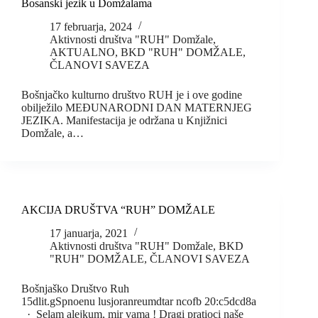
Bosanski jezik u Domžalama
17 februarja, 2024
Aktivnosti društva "RUH" Domžale
,
AKTUALNO
,
BKD "RUH" DOMŽALE
,
ČLANOVI SAVEZA
Bošnjačko kulturno društvo RUH je i ove godine
obilježilo MEĐUNARODNI DAN MATERNJEG
JEZIKA. Manifestacija je održana u Knjižnici
Domžale, a…
AKCIJA DRUŠTVA “RUH” DOMŽALE
17 januarja, 2021
Aktivnosti društva "RUH" Domžale
,
BKD
"RUH" DOMŽALE
,
ČLANOVI SAVEZA
Bošnjaško Društvo Ruh
15dlit.gSpnoenu lusjoranreumdtar ncofb 20:c5dcd8a
· Selam alejkum, mir vama ! Dragi pratioci naše