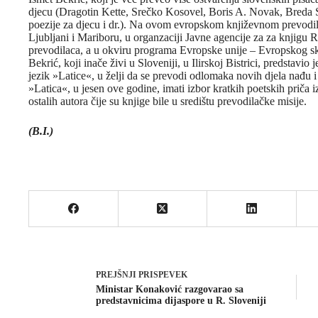
djecu (Dragotin Kette, Srečko Kosovel, Boris A. Novak, Breda 
poezije za djecu i dr.). Na ovom evropskom književnom prevodi
Ljubljani i Mariboru, u organzaciji Javne agencije za za knjigu 
prevodilaca, a u okviru programa Evropske unije – Evropskog skl
Bekrić, koji inače živi u Sloveniji, u Ilirskoj Bistrici, predstavio
jezik »Latice«, u želji da se prevodi odlomaka novih djela nađu
»Latica«, u jesen ove godine, imati izbor kratkih poetskih priča i
ostalih autora čije su knjige bile u središtu prevodilačke misije.
(B.I.)
PREJŠNJI
PRISPEVEK
Ministar Konaković razgovarao sa
predstavnicima dijaspore u R. Sloveniji