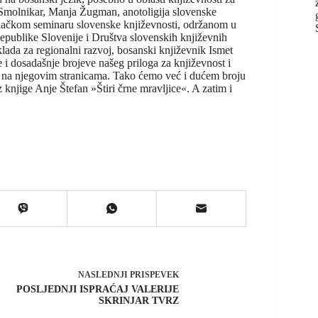
Smolnikar, Manja Žugman, anotoligija slovenske
lačkom seminaru slovenske književnosti, održanom u
Republike Slovenije i Društva slovenskih književnih
ada za regionalni razvoj, bosanski književnik Ismet
 je i dosadašnje brojeve našeg priloga za književnost i
 i na njegovim stranicama. Tako ćemo već i dućem broju
z knjige Anje Štefan »Štiri črne mravljice«. A zatim i
NASLEDNJI
PRISPEVEK
POSLJEDNJI ISPRAĆAJ VALERIJE
SKRINJAR TVRZ