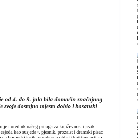
je od 4. do 9. jula bila domaćin značajnog
e svoje dostojno mjesto dobio i bosanski
je i urednik našeg priloga za književnost i jezik
sjeda kao susjeda«, pjesnik, prozaist i dramski pisac
a na bosanski jezik, posebno u oblasti književnosti za