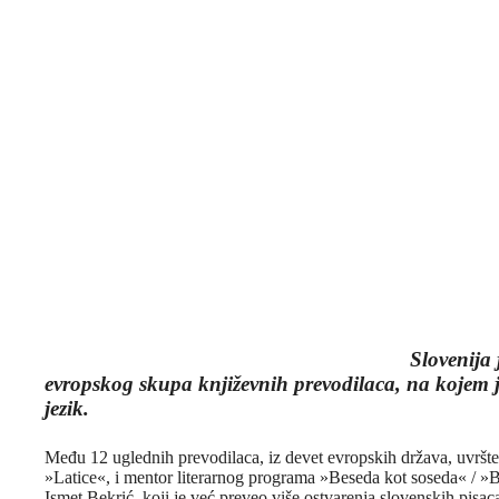
Slovenija 
evropskog skupa književnih prevodilaca, na kojem j
jezik.
Među 12 uglednih prevodilaca, iz devet evropskih država, uvršten 
»Latice«, i mentor literarnog programa »Beseda kot soseda« / »Be
Ismet Bekrić, koji je već preveo više ostvarenja slovenskih pisac