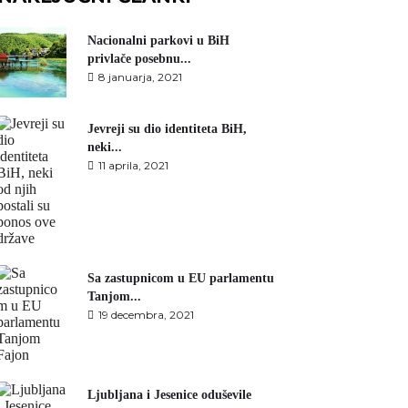
Nacionalni parkovi u BiH
privlače posebnu...
8 januarja, 2021
Jevreji su dio identiteta BiH,
neki...
11 aprila, 2021
Sa zastupnicom u EU parlamentu
Tanjom...
19 decembra, 2021
Ljubljana i Jesenice oduševile