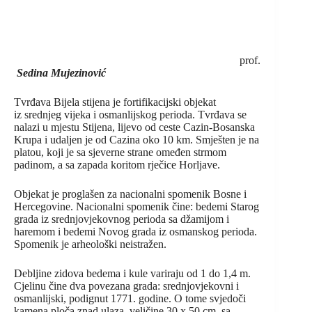
prof.
Sedina Mujezinović
Tvrđava Bijela stijena je fortifikacijski objekat
iz srednjeg vijeka i osmanlijskog perioda. Tvrđava se
nalazi u mjestu Stijena, lijevo od ceste Cazin-Bosanska
Krupa i udaljen je od Cazina oko 10 km. Smješten je na
platou, koji je sa sjeverne strane omeđen strmom
padinom, a sa zapada koritom rječice Horljave.
Objekat je proglašen za nacionalni spomenik Bosne i
Hercegovine. Nacionalni spomenik čine: bedemi Starog
grada iz srednjovjekovnog perioda sa džamijom i
haremom i bedemi Novog grada iz osmanskog perioda.
Spomenik je arheološki neistražen.
Debljine zidova bedema i kule variraju od 1 do 1,4 m.
Cjelinu čine dva povezana grada: srednjovjekovni i
osmanlijski, podignut 1771. godine. O tome svjedoči
kamena ploča znad ulaza, veličine 30 x 50 cm, sa