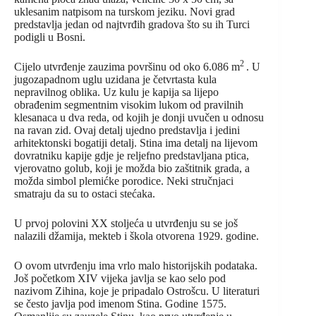
uklesanim natpisom na turskom jeziku. Novi grad
predstavlja jedan od najtvrđih gradova što su ih Turci
podigli u Bosni.
2
Cijelo utvrđenje zauzima površinu od oko 6.086 m
. U
jugozapadnom uglu uzidana je četvrtasta kula
nepravilnog oblika. Uz kulu je kapija sa lijepo
obrađenim segmentnim visokim lukom od pravilnih
klesanaca u dva reda, od kojih je donji uvučen u odnosu
na ravan zid. Ovaj detalj ujedno predstavlja i jedini
arhitektonski bogatiji detalj. Stina ima detalj na lijevom
dovratniku kapije gdje je reljefno predstavljana ptica,
vjerovatno golub, koji je možda bio zaštitnik grada, a
možda simbol plemićke porodice. Neki stručnjaci
smatraju da su to ostaci stećaka.
U prvoj polovini XX stoljeća u utvrđenju su se još
nalazili džamija, mekteb i škola otvorena 1929. godine.
O ovom utvrđenju ima vrlo malo historijskih podataka.
Još početkom XIV vijeka javlja se kao selo pod
nazivom Zihina, koje je pripadalo Ostrošcu. U literaturi
se često javlja pod imenom Stina. Godine 1575.