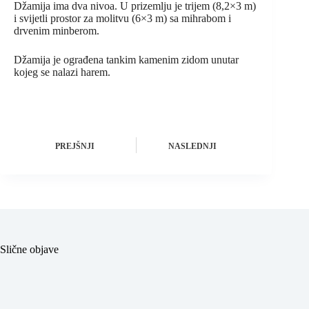
Džamija ima dva nivoa. U prizemlju je trijem (8,2×3 m)
i svijetli prostor za molitvu (6×3 m) sa mihrabom i
drvenim minberom.
Džamija je ograđena tankim kamenim zidom unutar
kojeg se nalazi harem.
PREJŠNJI
NASLEDNJI
Slične objave